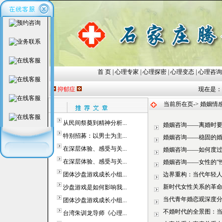
首 页
|
心理专家
|
心理探密
|
心理变态
|
心理咨询
抑郁症
现在是：202
当前所在页-> 婚姻情
婚姻咨询——离婚时
婚姻咨询——稳固的
婚姻咨询——如何度
婚姻咨询——女性的“
边界重构：当代年轻人
新时代女性关系的革
当代青年婚恋观深度
不婚时代的全景图：