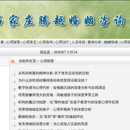
专家
|
心理探密
|
心理变态
|
心理咨询
|
心理治疗
|
人员培训
|
案例分析
|
婚姻情感
|
心理
现在是：2026/8/7 5:19:54
当前所在页-> 心理探密
从民间祭奠到精神分析-关于丧失后哀伤的过程
为什么你吃得好睡得香却依然觉得活着没劲？
数字快感与心理代价：短视频沉迷的深度分析与自我调适
培育娇嫩而强大的灵魂：高敏感孩子的深度养育之路
时间的魔法与陷阱：论“限时效应”在孩子教育中的深度心理学应用
培养情绪稳定的孩子：心理学视角下的深度分析
眼镜蛇效应：当“良药”变“毒药”的激励悖论
丧失情绪的深度分析：当心灵陷入沉寂的荒原