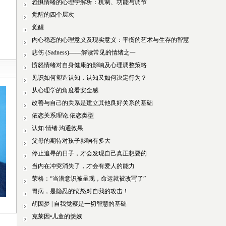
恐惧情绪的心理学解析：机制、功能与调节
觉醒的四个层次
觉醒
内心稳态的心理意义及现实意义：平衡的艺术与生存的智慧
悲伤 (Sadness)——解读常见的情绪之一
愤怒情绪对自身健康的影响及心理调整策略
见识如何塑造认知，认知又如何决定行为？
从心理学的角度看安全感
改善与自己的关系是建立其他良好关系的基础
依恋关系理论.依恋类型
认知.情绪.沟通效果
父母的期待对孩子影响有多大
停止追寻的日子，才会发现自己真正想要的
当内在冲突消失了，才会有爱人的能力
荣格：“当潜意识被呈现，命运就被改写了”
胃病，是隐忍的愤怒对自我的攻击！
胡因梦 | 自我觉察是一切智慧的基础
克莱因•儿童的羡嫉