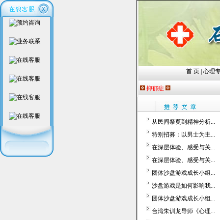
首 页
|
心理
抑郁症