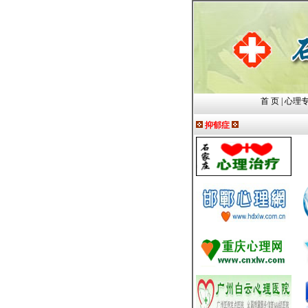
首 页
|
心理
抑郁症