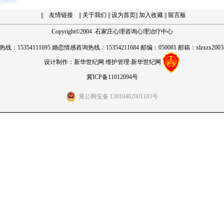
||
友情链接
|| 关于我们
||
设为首页
||
加入收藏
||
留言板
Copyright
©
2004 石家庄心理咨询心理治疗中心
线：15354111695 婚恋情感咨询热线：15354211684 邮编：050081 邮箱：
xlzxzx2003
设计制作：
新华世纪网
维护管理:
新华世纪网
冀ICP备11012094号
冀公网安备 13010402001183号