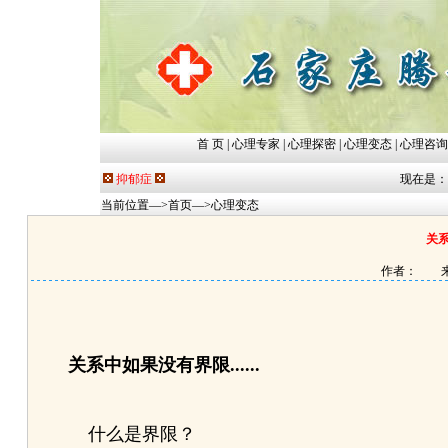
首 页
|
心理专家
|
心理探密
|
心理变态
|
心理咨询
抑郁症
现在是：202
当前位置—>
首页
—>
心理变态
关系
作者： 来
关系中如果没有界限......
什么是界限？