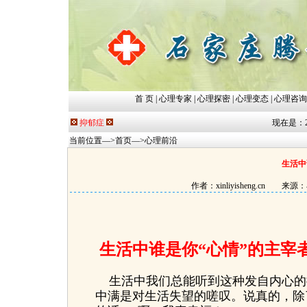
首 页
|
心理专家
|
心理探密
|
心理变态
|
心理咨询
抑郁症
现在是：2026
当前位置—>
首页
—>
心理前沿
生活中
作者：xinliyisheng.c
生活中谁是你“心情”的主宰
生活中我们总能听到这种发自内心的抱
中满是对生活失望的嗟叹。说真的，除