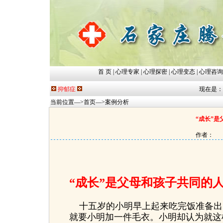
首 页
|
心理专家
|
心理探密
|
心理变态
|
心理咨询
抑郁症
现在是：202
当前位置—>
首页
—>
案例分析
“成长”
作者： 
“
成长”
是父母和孩子共同的
十五岁的小明早上起来吃完饭准备出
就要小明加一件毛衣。小明却认为就这