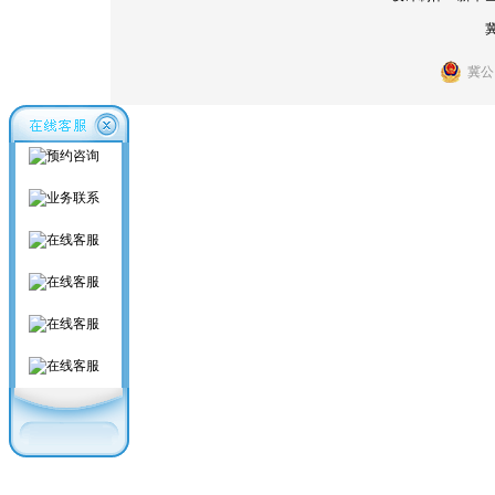
冀
冀公网