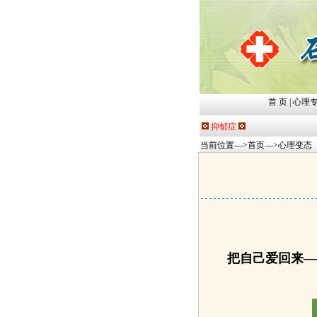
首 页
|
心理
抑郁症
当前位置—>
首页
—>
心理变态
把自己爱回来—