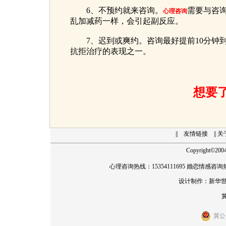
6、不预约就来咨询。
需要与咨
心理咨询
乱加减药一样，会引起副反应。
7、迟到或爽约。咨询最好提前10分钟到
抗拒治疗的表现之一。
想要
||
友情链接
|| 
Copyright
©
20
心理咨询热线：15354111695 婚恋情感咨询热线
设计制作：
新华
冀
冀公网