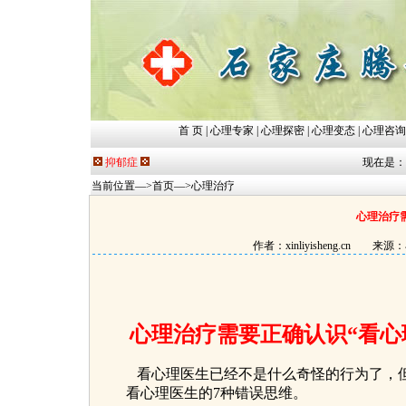
首 页
|
心理专家
|
心理探密
|
心理变态
|
心理咨询
抑郁症
现在是：202
当前位置—>
首页
—>
心理治疗
心理治疗
作者：xinliyisheng.c
心理治疗需要正确认识“看心
看心理医生已经不是什么奇怪的行为了，但
看心理医生的7种错误思维。